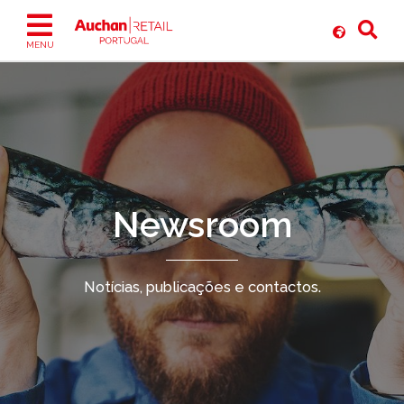
Ir
para
o
MENU
conteúdo
Newsroom
Notícias, publicações e contactos.