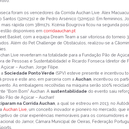
rtivo.
nseca foram os vencedores da Corrida Auchan Live. Alex Macuacu
Santos (32m23s) e de Pedro Arsénico (32m51s). Em femininos, Joa
a mais rápida com 38m17s. Kcénia Bougrova ficou na segunda posiç
s estão disponíveis em
corridaauchan.pt
et Basket, com a equipa Dream Team a sair vitoriosa do torneio 3
atudos. Além do Pet Challenge de Obstáculos, realizou-se a Cã
ães.
Auchan Live reverteram na totalidade para a Fundação Pão de Açúca
ra de Pessoas e Sustentabilidade) e Ricardo Fonseca (diretor de F
Açúcar – Auchan, Jorge Filipe.
, a
Sociedade Ponto Verde
(SPV) esteve presente e incentivou t
à prova e este ano, em parceria com a
Auchan
, incentivou os par
 o evento. As embalagens recolhidas na máquina serão 100% recicl
sente “Bom Bom” Auchan. A
sustentabilidade
do evento saiu reforç
ção Pão de Açúcar – Auchan!
iciparam na Corrida Auchan
, a qual se estreou em 2013, no Autód
da
Auchan Live
, um conceito inovador e pioneiro no mercado, que
etivo de criar experiências memoráveis para os consumidores e d
Nacional do Jamor, Câmara Municipal de Oeiras, Federação Portug
ports.