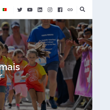
Twitter
YouTube
LinkedIn
Instagram
Facebook
Auchan&eu
l
 mais
r