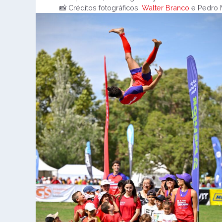
📸 Créditos fotográficos:
Walter Branco
e Pedro 