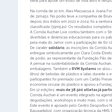
ideal para apoiar um estilo de vida ativo e despo
.
Na corrida de 10 km, Alex Macuacua e Joana Fo
de 31m45s. No pódio teve a companhia de Bruno 
depois dos êxitos em 2022 e 2024; foi a senhor
classificada (39m54s). Os resultados completo
A Corrida Auchan Live contou também com o Stre
divertidas e dinâmicas educacionais para os p
pela mata do Jamor com a participação de 60 c
De caratér
solidário
, as inscrições da Corrida 
entregue simbolicamente por Clara Costa (Direto
de pódio, ao representante da Fundação Pão de 
A pensar na sustentabilidade da Corrida Auchan
embalagens. Também a
RVM Systems
se aliou 
litros) de bebidas de plástico e latas durante
participantes foi premiado com um Cartão Pre
economia circular do plástico e apoiou a Funda
Em 12 edições,
mais de 38.500 atletas já part
Corrida Auchan é um evento integrado na agen
degustações, workshops e muito mais, com o obj
Este evento é apoiado pelo Centro Desportivo 
Basquetebol, com organização técnica da HMS S