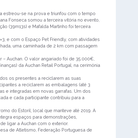
a estreou-se na prova e triunfou com o tempo
na Fonseca somou a terceira vitória no evento,
ão (39m13s) e Mafalda Martinho foi terceira
×3, e com o Espaço Pet Friendly, com atividades
ominhada, uma caminhada de 2 km com passagem
r – Auchan. O valor angariado foi de 35.000€,
inanças) da Auchan Retail Portugal, na cerimónia
odos os presentes a reciclarem as suas
ticipantes a reciclarem as embalagens (até 3
adas e integradas em novas garrafas. Um dos
ada e cada participante contribuiu para a
romo do Estoril, local que manteve até 2019. A
 integra espaços para demonstrações,
e ligar a Auchan com o exterior.
uesa de Atletismo, Federação Portuguesa de