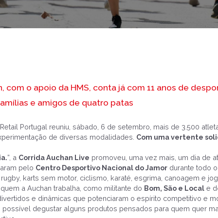
an, com o apoio da HMS, conta já com 11 anos de despor
famílias e amigos de quatro patas
tail Portugal reuniu, sábado, 6 de setembro, mais de 3.500 atlet
experimentação de diversas modalidades.
Com uma vertente soli
ia.
”, a
Corrida Auchan Live
promoveu, uma vez mais, um dia de ati
saram pelo
Centro Desportivo Nacional do Jamor
durante todo o 
ca, rugby, karts sem motor, ciclismo, karaté, esgrima, canoagem e j
 quem a Auchan trabalha, como militante do
Bom, São e Local
e d
vertidos e dinâmicas que potenciaram o espírito competitivo e m
 possível degustar alguns produtos pensados para quem quer man