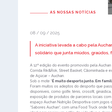
AS NOSSAS NOTÍCIAS
08 / 09 / 2025
A iniciativa levada a cabo pela Auch
solidário que junta miúdos, graúdos, 
A 12ª edição do evento promovido pela Auchan Re
Corrida Rik&Rok, Street Basket, Cãominhada e 
de Açúcar – Auchan.
Sob o mote “
É muito desporto junto. Em famíl
Foram muitos os adeptos do desporto que pas
disponíveis, como golfe, ténis, crossfit, ginásti
exposição de produtos de parceiros locais com
espaço Auchan Nutrição Desportiva com jogos di
“Sabores Auchan“, com uma Food Truck onde foi