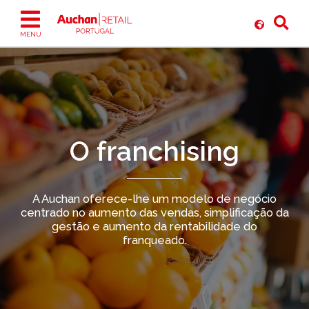
Ir
para
o
MENU
conteúdo
O franchising
A Auchan oferece-lhe um modelo de negócio
centrado no aumento das vendas, simplificação da
gestão e aumento da rentabilidade do
franqueado.