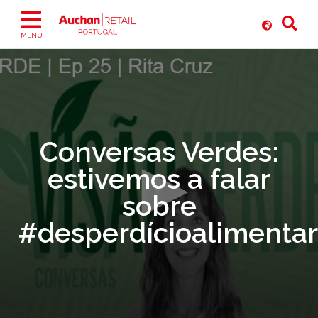
Ir
para
o
MENU
conteúdo
Conversas Verdes:
estivemos a falar
sobre
#desperdícioalimentar