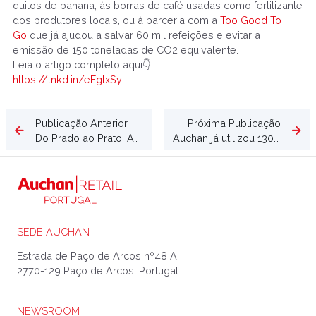
quilos de banana, às borras de café usadas como fertilizante
dos produtores locais, ou à parceria com a
Too Good To
Go
que já ajudou a salvar 60 mil refeições e evitar a
emissão de 150 toneladas de CO2 equivalente.
Leia o artigo completo aqui👇
https://lnkd.in/eFgtxSy
Publicação Anterior
Próxima Publicação
Do Prado ao Prato: Auchan mostra como a Sustentabilidade é prioridade em tudo o que faz
Auchan já utilizou 130 toneladas de plástico das suas lojas para produzir o saco Eco Circular
SEDE AUCHAN
Estrada de Paço de Arcos nº48 A
2770-129 Paço de Arcos, Portugal
NEWSROOM