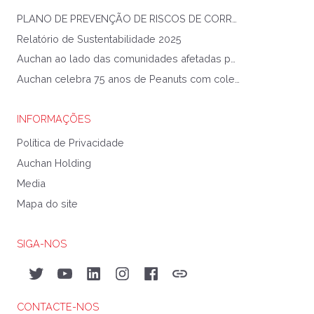
PLANO DE PREVENÇÃO DE RISCOS DE CORRUPÇÃO E INFRAÇÕES CONEXAS
Relatório de Sustentabilidade 2025
Auchan ao lado das comunidades afetadas pela Tempestade Kristin
Auchan celebra 75 anos de Peanuts com coleção exclusiva
INFORMAÇÕES
Política de Privacidade
Auchan Holding
Media
Mapa do site
SIGA-NOS
Twitter
YouTube
LinkedIn
Instagram
Facebook
Auchan&eu
CONTACTE-NOS