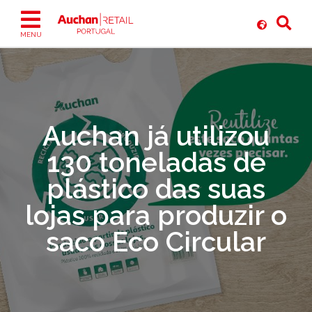
Ir
para
o
MENU
conteúdo
Auchan já utilizou
130 toneladas de
plástico das suas
lojas para produzir o
saco Eco Circular