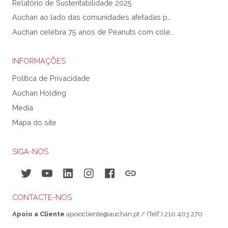
Relatório de Sustentabilidade 2025
Auchan ao lado das comunidades afetadas pela Tempestade Kristin
Auchan celebra 75 anos de Peanuts com coleção exclusiva
INFORMAÇÕES
Política de Privacidade
Auchan Holding
Media
Mapa do site
SIGA-NOS
Twitter
YouTube
LinkedIn
Instagram
Facebook
Auchan&eu
CONTACTE-NOS
Apoio a Cliente
apoiocliente@auchan.pt
/ (Telf.) 210 403 270