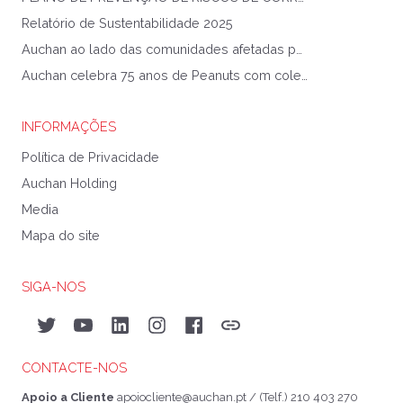
Relatório de Sustentabilidade 2025
Auchan ao lado das comunidades afetadas pela Tempestade Kristin
Auchan celebra 75 anos de Peanuts com coleção exclusiva
INFORMAÇÕES
Política de Privacidade
Auchan Holding
Media
Mapa do site
SIGA-NOS
Twitter
YouTube
LinkedIn
Instagram
Facebook
Auchan&eu
CONTACTE-NOS
Apoio a Cliente
apoiocliente@auchan.pt
/ (Telf.) 210 403 270