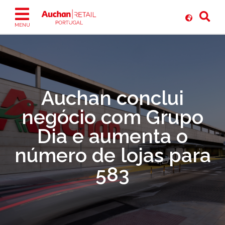
Ir
para
o
MENU
conteúdo
Auchan conclui
negócio com Grupo
Dia e aumenta o
número de lojas para
583