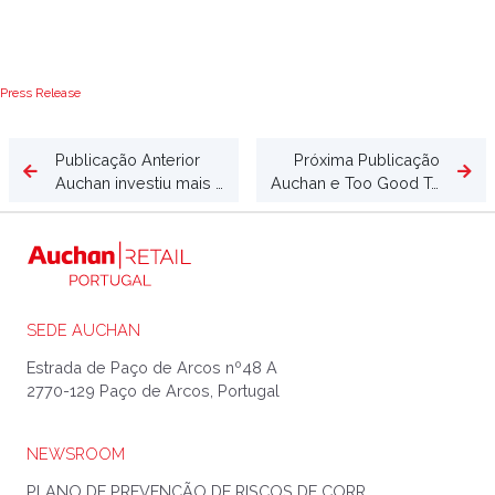
Descarregar
Press Release
Publicação Anterior
Próxima Publicação
Auchan investiu mais de 10 milhões de euros na revisão salarial dos colaboradores
Auchan e Too Good To Go já salvaram 320.000 Surprise Bags desde 2019
SEDE AUCHAN
Estrada de Paço de Arcos nº48 A
2770-129 Paço de Arcos, Portugal
NEWSROOM
PLANO DE PREVENÇÃO DE RISCOS DE CORRUPÇÃO E INFRAÇÕES CONEXAS