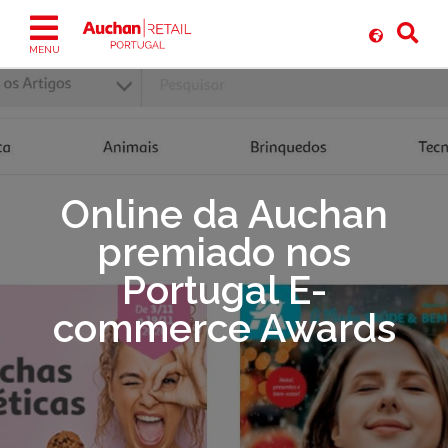
Ir
para
o
MENU
conteúdo
Online da Auchan
premiado nos
Portugal E-
commerce Awards