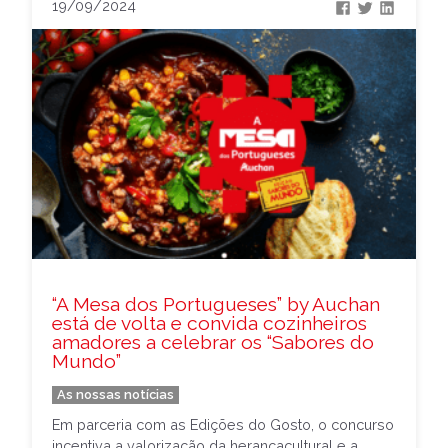
19/09/2024
“A Mesa dos Portugueses” by Auchan
está de volta e convida cozinheiros
amadores a celebrar os “Sabores do
Mundo”
As nossas notícias
Em parceria com as Edições do Gosto, o concurso
incentiva a valorização da herançacultural e a