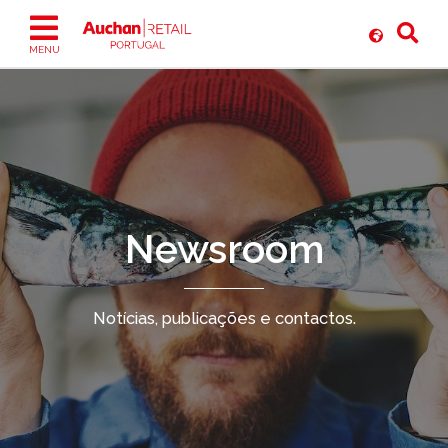
Ir
para
o
MENU
conteúdo
Newsroom
Notícias, publicações e contactos.