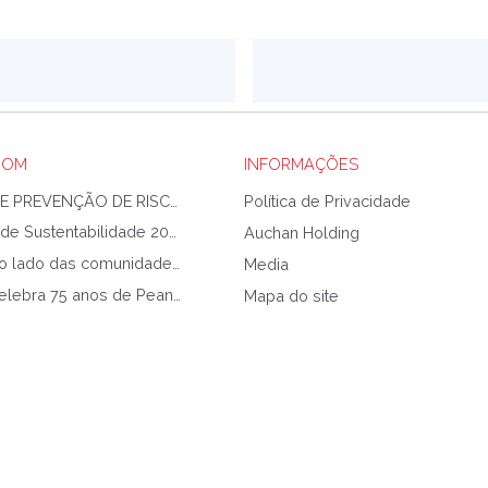
OOM
INFORMAÇÕES
PLANO DE PREVENÇÃO DE RISCOS DE CORRUPÇÃO E INFRAÇÕES CONEXAS
Política de Privacidade
Relatório de Sustentabilidade 2025
Auchan Holding
Auchan ao lado das comunidades afetadas pela Tempestade Kristin
Media
Auchan celebra 75 anos de Peanuts com coleção exclusiva
Mapa do site