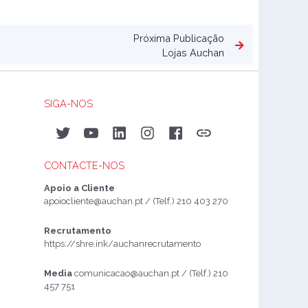
Próxima Publicação
Lojas Auchan
SIGA-NOS
Twitter
YouTube
LinkedIn
Instagram
Facebook
Auchan&eu
CONTACTE-NOS
Apoio a Cliente
apoiocliente@auchan.pt
/ (Telf.) 210 403 270
Recrutamento
https://shre.ink/auchanrecrutamento
Media
comunicacao@auchan.pt
/ (Telf.) 210
457 751