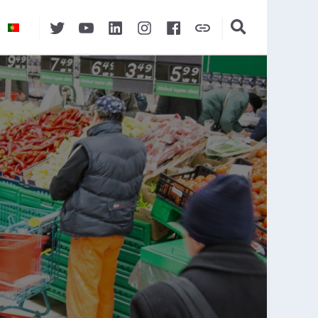
Twitter
YouTube
LinkedIn
Instagram
Facebook
Auchan&eu
l