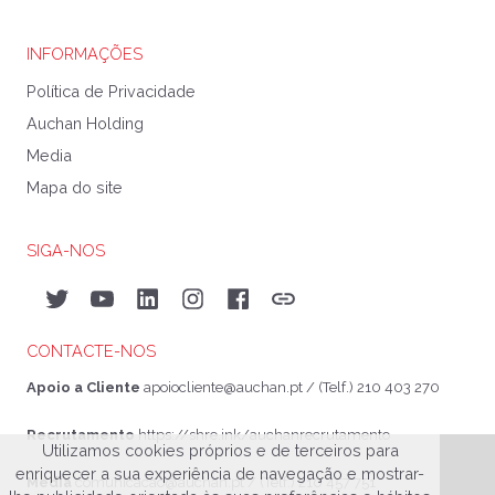
INFORMAÇÕES
Política de Privacidade
Auchan Holding
Media
Mapa do site
SIGA-NOS
Twitter
YouTube
LinkedIn
Instagram
Facebook
Auchan&eu
CONTACTE-NOS
Apoio a Cliente
apoiocliente@auchan.pt
/ (Telf.) 210 403 270
Recrutamento
https://shre.ink/auchanrecrutamento
Utilizamos cookies próprios e de terceiros para
enriquecer a sua experiência de navegação e mostrar-
Media
comunicacao@auchan.pt
/ (Telf.) 210 457 751