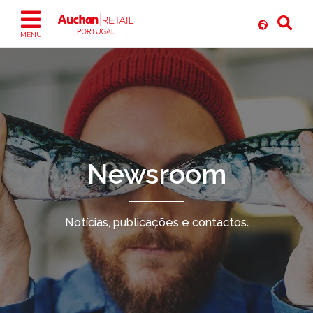
Ir
para
o
MENU
conteúdo
Newsroom
Notícias, publicações e contactos.