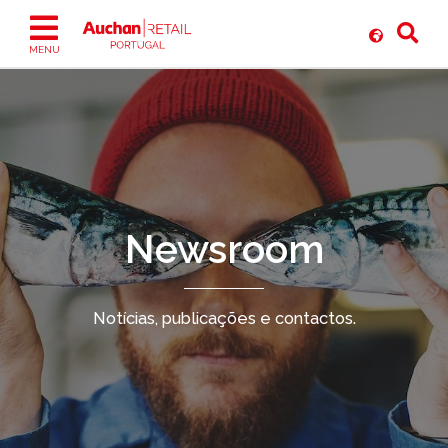
Ir
para
o
MENU
conteúdo
Newsroom
Notícias, publicações e contactos.