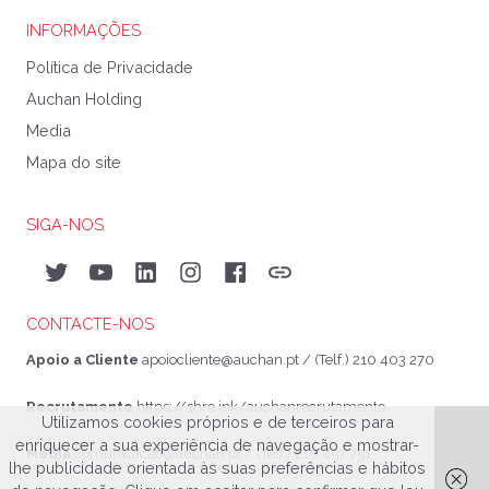
INFORMAÇÕES
Política de Privacidade
Auchan Holding
Media
Mapa do site
SIGA-NOS
Twitter
YouTube
LinkedIn
Instagram
Facebook
Auchan&eu
CONTACTE-NOS
Apoio a Cliente
apoiocliente@auchan.pt
/ (Telf.) 210 403 270
Recrutamento
https://shre.ink/auchanrecrutamento
Utilizamos cookies próprios e de terceiros para
enriquecer a sua experiência de navegação e mostrar-
Media
comunicacao@auchan.pt
/ (Telf.) 210 457 751
lhe publicidade orientada às suas preferências e hábitos