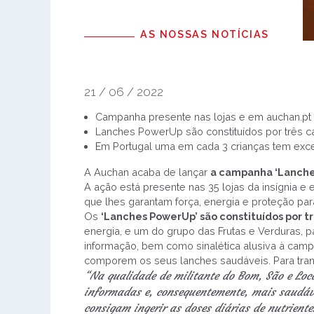
AS NOSSAS NOTÍCIAS
21 / 06 / 2022
Campanha presente nas lojas e em auchan.pt 
Lanches PowerUp são constituídos por três c
Em Portugal uma em cada 3 crianças tem exc
A Auchan acaba de lançar
a campanha ‘Lanche
A ação está presente nas 35 lojas da insígnia e
que lhes garantam força, energia e proteção para 
Os
‘Lanches PowerUp’ são constituídos por t
energia, e um do grupo das Frutas e Verduras, p
informação, bem como sinalética alusiva à camp
comporem os seus lanches saudáveis. Para trans
“Na qualidade de militante do Bom, São e Loc
informadas e, consequentemente, mais saudáve
consigam ingerir as doses diárias de nutrient