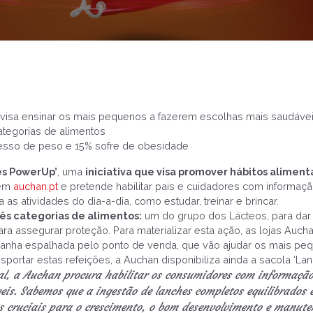
visa ensinar os mais pequenos a fazerem escolhas mais saudávei
ategorias de alimentos
esso de peso e 15% sofre de obesidade
s PowerUp’
, uma
iniciativa que visa promover hábitos alimen
 em
auchan.pt
e pretende habilitar pais e cuidadores com informaç
as atividades do dia-a-dia, como estudar, treinar e brincar.
rês categorias de alimentos:
um do grupo dos Lácteos, para dar 
ara assegurar proteção. Para materializar esta ação, as lojas Auc
anha espalhada pelo ponto de venda, que vão ajudar os mais peq
portar estas refeições, a Auchan disponibiliza ainda a sacola ‘La
al, a Auchan procura habilitar os consumidores com informação
is. Sabemos que a ingestão de lanches completos equilibrados 
es cruciais para o crescimento, o bom desenvolvimento e manute