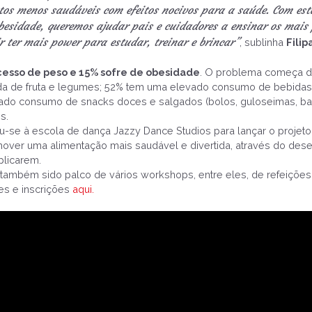
os menos saudáveis com efeitos nocivos para a saúde. Com es
besidade, queremos ajudar pais e cuidadores a ensinar os mai
r ter mais power para estudar, treinar e brincar”
, sublinha
Fili
esso de peso e 15% sofre de obesidade
. O problema começa de
ada de fruta e legumes; 52% tem uma elevado consumo de bebida
do consumo de snacks doces e salgados (bolos, guloseimas, batat
os.
-se à escola de dança Jazzy Dance Studios para lançar o proje
omover uma alimentação mais saudável e divertida, através do des
plicarem.
também sido palco de vários workshops, entre eles, de refeições 
es e inscrições
aqui.