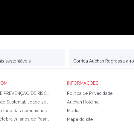
s sustentáveis
OOM
INFORMAÇÕES
PLANO DE PREVENÇÃO DE RISCOS DE CORRUPÇÃO E INFRAÇÕES CONEXAS
Política de Privacidade
Relatório de Sustentabilidade 2025
Auchan Holding
Auchan ao lado das comunidades afetadas pela Tempestade Kristin
Media
Auchan celebra 75 anos de Peanuts com coleção exclusiva
Mapa do site