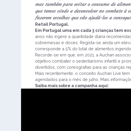
mas também para evitar o consumo de aliment
que temos vindo a desenvolver no combate à o
fazerem escolhas que vão ajudá-los a consegui
Retail Portugal.
Em Portugal uma em cada 3 crianças tem exc
anos não ingere a quantidade diária recomend
sobremesas e doces. Regista-se ainda um eleva
corresponde a 5% do total de alimentos ingerid
Recorde-se em que, em 2021, a Auchan associou
objetivo combater o sedentarismo infantil e pr
divertidos, com coreografias para as crianças re
Mais recentemente, o conceito Auchan Live tem 
agendados para o mês de julho. Mais informaçõ
Saiba mais sobre a campanha aqui: