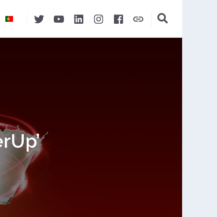
Twitter
YouTube
LinkedIn
Instagram
Facebook
Auchan&eu
l
erUp’