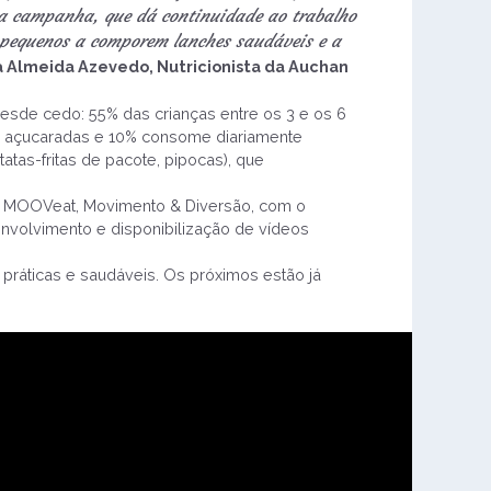
ta campanha, que dá continuidade ao trabalho
s pequenos a comporem lanches saudáveis e a
pa Almeida Azevedo, Nutricionista da Auchan
sde cedo: 55% das crianças entre os 3 e os 6
s açucaradas e 10% consome diariamente
as-fritas de pacote, pipocas), que
to MOOVeat, Movimento & Diversão, com o
envolvimento e disponibilização de vídeos
práticas e saudáveis. Os próximos estão já