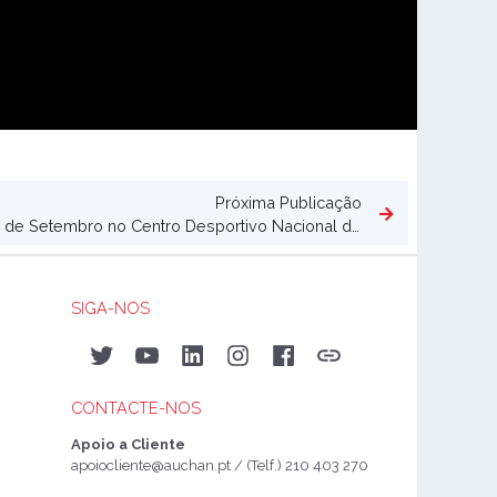
Próxima Publicação
Corrida Auchan Regressa a 10 de Setembro no Centro Desportivo Nacional do Jamor
SIGA-NOS
Twitter
YouTube
LinkedIn
Instagram
Facebook
Auchan&eu
CONTACTE-NOS
Apoio a Cliente
apoiocliente@auchan.pt
/ (Telf.) 210 403 270