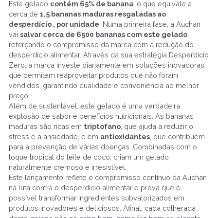
Este gelado
contém 65% de banana
, o que equivale a
cerca de
1,5 bananas maduras resgatadas ao
desperdício , por unidade
. Numa primeira fase, a Auchan
vai
salvar cerca de 6500 bananas com este gelado
,
reforçando o compromisso da marca com a redução do
desperdício alimentar. Através da sua estratégia Desperdício
Zero, a marca investe diariamente em soluções inovadoras
que permitem reaproveitar produtos que não foram
vendidos, garantindo qualidade e conveniência ao melhor
preço.
Além de sustentável, este gelado é uma verdadeira
explosão de sabor e benefícios nutricionais. As bananas
maduras são ricas em
triptofano
, que ajuda a reduzir o
stress e a ansiedade, e em
antioxidantes
, que contribuem
para a prevenção de várias doenças. Combinadas com o
toque tropical do leite de coco, criam um gelado
naturalmente cremoso e irresistível.
Este lançamento reflete o compromisso contínuo da Auchan
na luta contra o desperdício alimentar e prova que é
possível transformar ingredientes subvalorizados em
produtos inovadores e deliciosos. Afinal, cada colherada