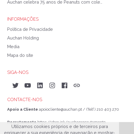
Auchan celebra 75 anos de Peanuts com coleção exclusiva
INFORMAÇÕES
Política de Privacidade
Auchan Holding
Media
Mapa do site
SIGA-NOS
Twitter
YouTube
LinkedIn
Instagram
Facebook
Auchan&eu
CONTACTE-NOS
Apoio a Cliente
apoiocliente@auchan.pt
/ (Telf.) 210 403 270
Recrutamento
https://shre.ink/auchanrecrutamento
Utilizamos cookies próprios e de terceiros para
enriquecer a sua experiência de navegação e mostrar-