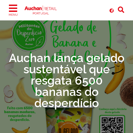
Ir
para
o
MENU
conteúdo
Auchan lança gelado
sustentável que
resgata 6500
bananas do
desperdício