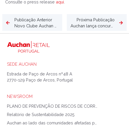
Consulte o press release
aqui
.
Publicação Anterior
Próxima Publicação
Novo Clube Auchan está mais prático, dinâmico e personalizado para todos os clientes
Auchan lança concurso de contos destinado a crianças do 1º ciclo com foco na Alimentação
SEDE AUCHAN
Estrada de Paço de Arcos nº48 A
2770-129 Paço de Arcos, Portugal
NEWSROOM
PLANO DE PREVENÇÃO DE RISCOS DE CORRUPÇÃO E INFRAÇÕES CONEXAS
Relatório de Sustentabilidade 2025
Auchan ao lado das comunidades afetadas pela Tempestade Kristin