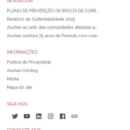
NEWSROOM
PLANO DE PREVENÇÃO DE RISCOS DE CORRUPÇÃO E INFRAÇÕES CONEXAS
Relatório de Sustentabilidade 2025
Auchan ao lado das comunidades afetadas pela Tempestade Kristin
Auchan celebra 75 anos de Peanuts com coleção exclusiva
INFORMAÇÕES
Política de Privacidade
Auchan Holding
Media
Mapa do site
SIGA-NOS
Twitter
YouTube
LinkedIn
Instagram
Facebook
Auchan&eu
CONTACTE-NOS