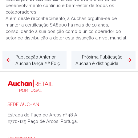
desenvolvimento contínuo e bem-estar de todos os
colaboradores.
Além deste reconhecimento, a Auchan orgulha-se de
manter a certificação SA8000 há mais de 10 anos,
consolidando a sua posição como o único operador do
setor de distribuição a deter esta distinção a nível mundial.
Publicação Anterior
Próxima Publicação
Auchan lança 2.ª Edição do Prémio de Inovação Alimentar: uma porta aberta para o futuro da alimentação
Auchan é distinguida com Prémio Cinco Estrelas pelo 11.º ano consecutivo
SEDE AUCHAN
Estrada de Paço de Arcos nº48 A
2770-129 Paço de Arcos, Portugal