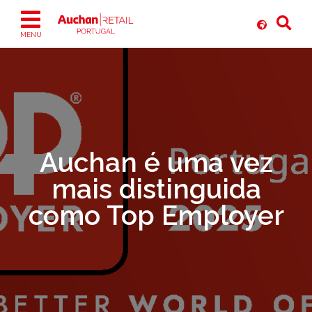
Ir
para
o
MENU
conteúdo
Auchan é uma vez
mais distinguida
como Top Employer